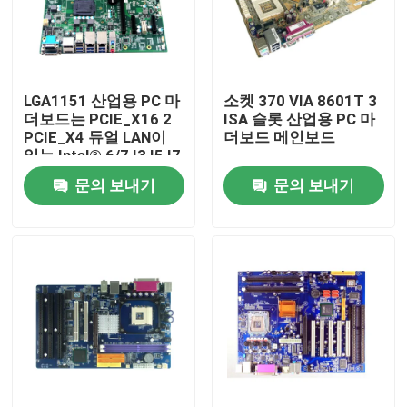
공장 투어
LGA1151 산업용 PC 마
소켓 370 VIA 8601T 3
품질 관리
더보드는 PCIE_X16 2
ISA 슬롯 산업용 PC 마
PCIE_X4 듀얼 LAN이
더보드 메인보드
있는 Intel® 6/7 I3 I5 I7
연락처
CPU를 지원합니다.
문의 보내기
문의 보내기
견적 요청
산업적 미니 pc
산업적 패널 PC
울퉁불퉁한 태블릿 PC