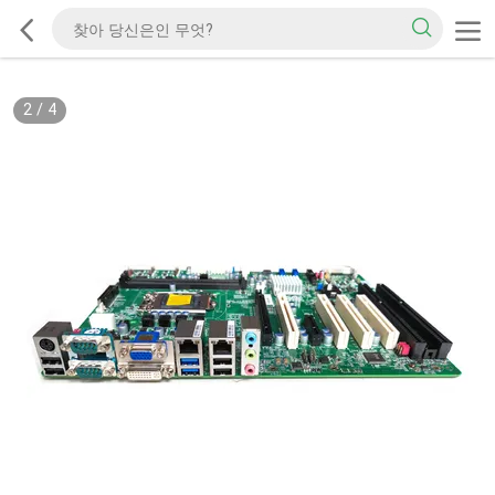
2
/
4