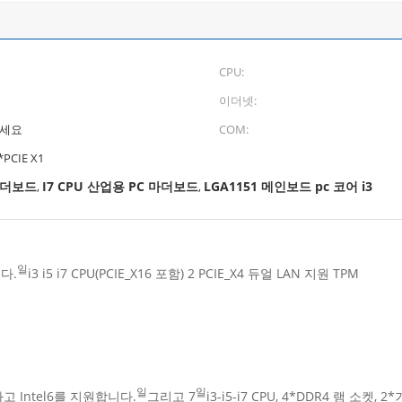
CPU:
이더넷:
하세요
COM:
*PCIE X1
 마더보드
I7 CPU 산업용 PC 마더보드
LGA1151 메인보드 pc 코어 i3
,
,
일
니다.
i3 i5 i7 CPU(PCIE_X16 포함) 2 PCIE_X4 듀얼 LAN 지원 TPM
일
일
하고 Intel6를 지원합니다.
그리고 7
i3-i5-i7 CPU, 4*DDR4 램 소켓,