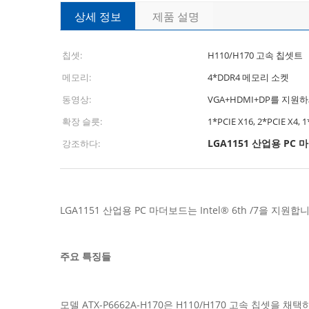
상세 정보
제품 설명
칩셋:
H110/H170 고속 칩셋트
메모리:
4*DDR4 메모리 소켓
동영상:
VGA+HDMI+DP를 지원
확장 슬릇:
1*PCIE X16, 2*PCIE X4, 1
LGA1151 산업용 PC
강조하다:
LGA1151 산업용 PC 마더보드는 Intel® 6th /7을 지원합
주요 특징들
모델 ATX-P6662A-H170은 H110/H170 고속 칩셋을 채택