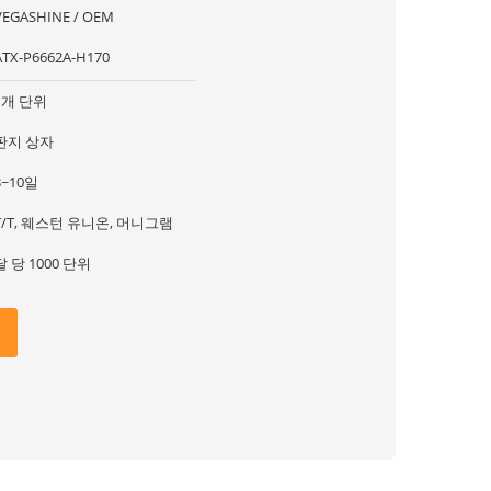
VEGASHINE / OEM
ATX-P6662A-H170
1개 단위
판지 상자
3~10일
T/T, 웨스턴 유니온, 머니그램
달 당 1000 단위