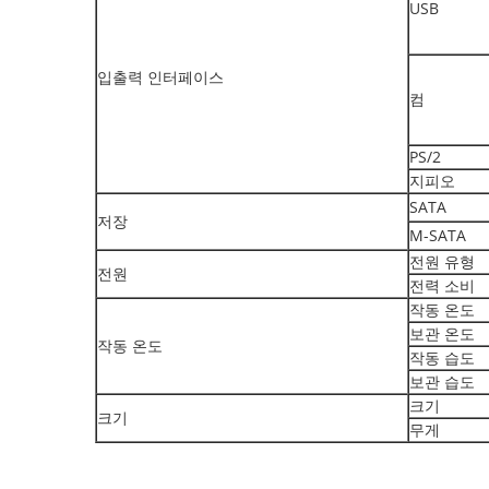
USB
입출력 인터페이스
컴
PS/2
지피오
SATA
저장
M-SATA
전원 유형
전원
전력 소비
작동 온도
보관 온도
작동 온도
작동 습도
보관 습도
크기
크기
무게