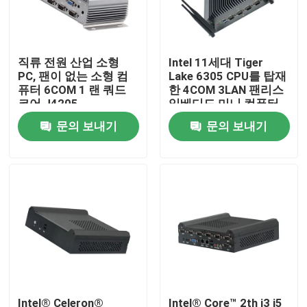
공장 투어
직류 전원 산업 소형
Intel 11세대 Tiger
PC, 팬이 없는 소형 컴
Lake 6305 CPU를 탑재
품질 관리
퓨터 6COM 1 랜 쿼드
한 4COM 3LAN 팬리스
코어 J4205
임베디드 미니 컴퓨터
문의 보내기
문의 보내기
연락처
견적 요청
산업적 미니 pc
산업적 패널 PC
울퉁불퉁한 태블릿 PC
Intel® Celeron®
Intel® Core™ 2th i3 i5