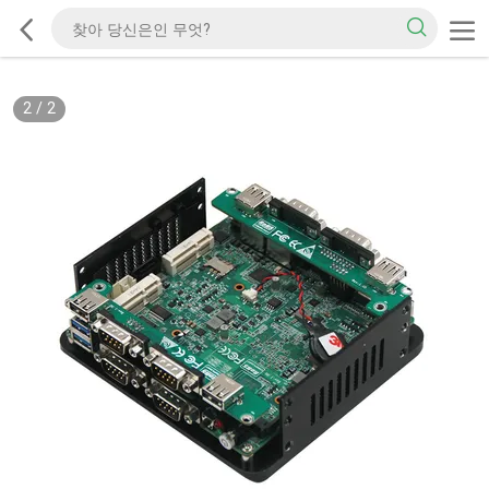
2
/
2