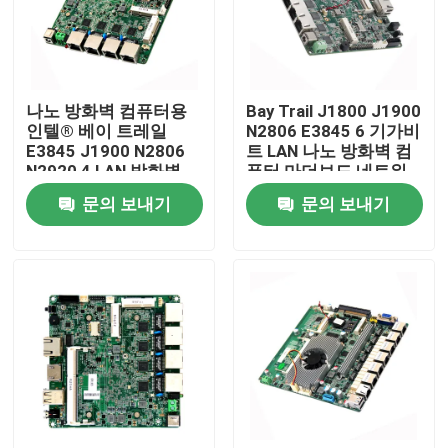
공장 투어
나노 방화벽 컴퓨터용
Bay Trail J1800 J1900
품질 관리
인텔® 베이 트레일
N2806 E3845 6 기가비
E3845 J1900 N2806
트 LAN 나노 방화벽 컴
N2920 4 LAN 방화벽
퓨터 마더보드 네트워
연락처
PC 마더보드
크 보안 메인보드
문의 보내기
문의 보내기
견적 요청
산업적 미니 pc
산업적 패널 PC
울퉁불퉁한 태블릿 PC