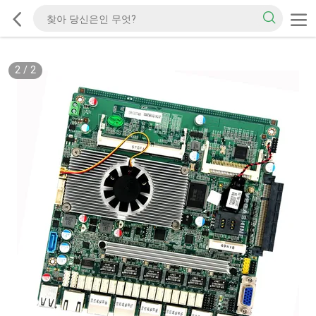
2
/
2