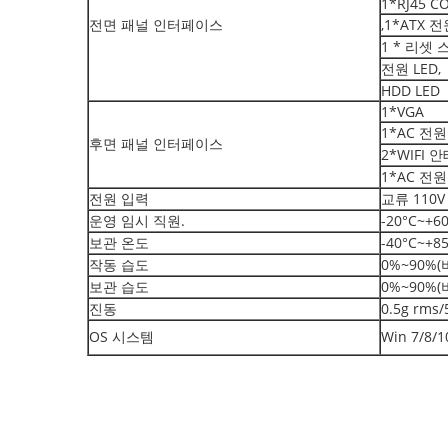
1*RJ45 C
전면 패널 인터페이스
,1*ATX 
1 * 리셋
전원 LED,
HDD LED
1*VGA
1*AC 전
후면 패널 인터페이스
2*WIFI
1*AC 전
전원 입력
교류 110V 
운영 임시 직원.
-20°C~+60
보관 온도
-40°C~+85
작동 습도
0%~90%
보관 습도
0%~90%
진동
0.5g rm
OS 시스템
Win 7/8/1