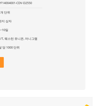
PF14004001-CDV-D2550
1개 단위
판지 상자
3~10일
T/T, 웨스턴 유니온, 머니그램
달 당 1000 단위