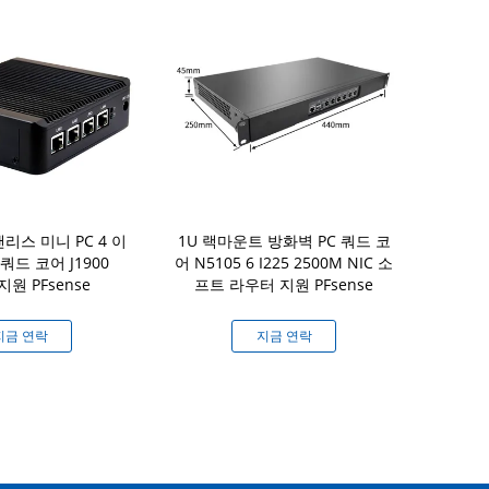
 팬리스 미니 PC 4 이
1U 랙마운트 방화벽 PC 쿼드 코
6 LAN 미니
쿼드 코어 J1900
어 N5105 6 I225 2500M NIC 소
쿼드 코어 인텔 
 지원 PFsense
프트 라우터 지원 PFsense
1
지금 연락
지금 연락
지