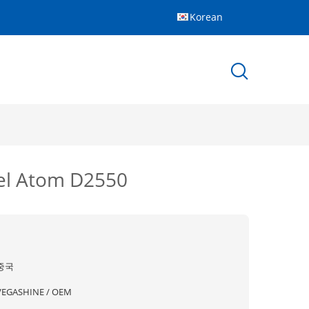
Korean
 Atom D2550
중국
VEGASHINE / OEM