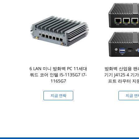
벽 PC 쿼드 코
6 LAN 미니 방화벽 PC 11세대
방화벽 산업용 팬리
 2500M NIC 소
쿼드 코어 인텔 I5-1135G7 I7-
기기 J4125 4 기
 PFsense
1165G7
프트 라우터 지원 
연락
지금 연락
지금 연