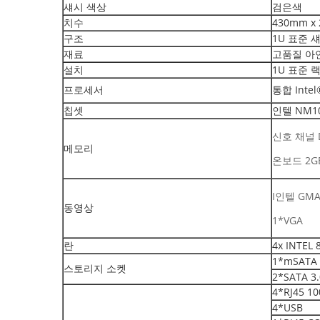
섀시 색상
검은색
치수
430mm x 
구조
1U 표준 
재료
고품질 아
설치
1U 표준 
프로세서
통합 Inte
칩셋
인텔 NM1
신호 채널 D
메모리
온보드 2GB
I인텔 GMA
동영상
1*VGA
란
4x INTE
1*mSATA
스토리지 소켓
2*SATA 3.
4*RJ45 10
4*USB