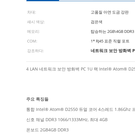
차대:
고품질 아연 도금 강판
섀시 색상:
검은색
메모리:
탑승하는 2GB\4GB DDR3
COM:
1* RJ45 표준 직렬 포트
네트워크 보안 방화벽 P
강조하다:
4 LAN 네트워크 보안 방화벽 PC 1U 랙 Intel® Atom® D
주요 특징들
통합 Intel® Atom® D2550 듀얼 코어 4스레드 1.86Gh
신호 채널 DDR3 1066/1333MHz, 최대 4GB
온보드 2GB4GB DDR3