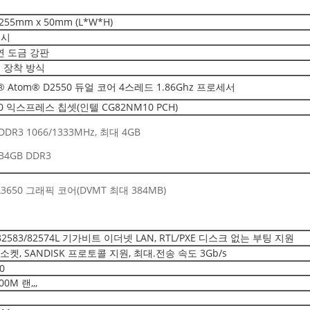
255mm x 50mm (L*W*H)
섀시
연 도금 강판
랙 장착 방식
l® Atom® D2550 듀얼 코어 4스레드 1.86Ghz 프로세서
0 익스프레스 칩셋(인텔 CG82NM10 PCH)
DR3 1066/1333MHz, 최대 4GB
4GB DDR3
3650 그래픽 코어(DVMT 최대 384MB)
L 82583/82574L 기가비트 이더넷 LAN, RTL/PXE 디스크 없는 부팅 지원
 소켓, SANDISK 프로토콜 지원, 최대.전송 속도 3Gb/s
0
00M 랜,,,