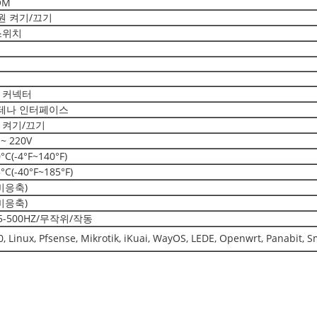
OM
전원 켜기/끄기
 스위치
원 커넥터
 안테나 인터페이스
원 켜기/끄기
~ 220V
°C(-4°F~140°F)
°C(-40°F~185°F)
(비응축)
(비응축)
s/5-500HZ/무작위/작동
0, Linux, Pfsense, Mikrotik, iKuai, WayOS, LEDE, Openwrt, Panab