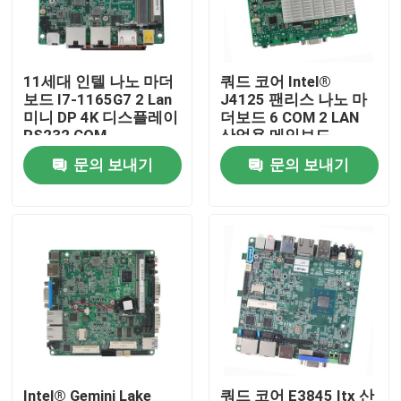
공장 투어
11세대 인텔 나노 마더
쿼드 코어 Intel®
보드 I7-1165G7 2 Lan
J4125 팬리스 나노 마
품질 관리
미니 DP 4K 디스플레이
더보드 6 COM 2 LAN
RS232 COM
산업용 메인보드
문의 보내기
문의 보내기
연락처
견적 요청
산업적 미니 pc
산업적 패널 PC
울퉁불퉁한 태블릿 PC
Intel® Gemini Lake
쿼드 코어 E3845 Itx 산