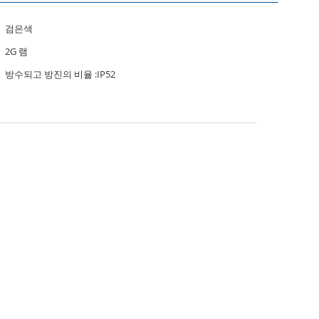
검은색
2G 램
방수되고 방진의 비율 :IP52