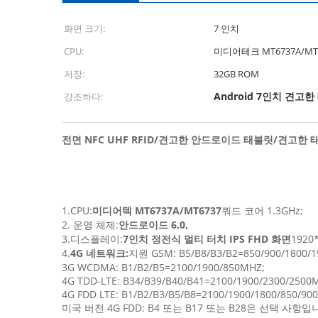
화면 크기:
7 인치
CPU:
미디어테크 MT6737A/MT6
저장:
32GB ROM
Android 7인치 견고
강조하다:
전면 NFC UHF RFID/견고한 안드로이드 태블릿/견고한
1.CPU:
미디어텍 MT6737A/MT6737
쿼드 코어 1.3GHz;
2. 운영 체제:
안드로이드 6.0,
3.디스플레이:
7인치 정전식 멀티 터치 IPS FHD 화면
1920
4.
4G 네트워크:
지원 GSM: B5/B8/B3/B2=850/900/1800/1
3G WCDMA: B1/B2/B5=2100/1900/850MHZ;
4G TDD-LTE: B34/B39/B40/B41=2100/1900/2300/2500
4G FDD LTE: B1/B2/B3/B5/B8=2100/1900/1800/850/90
미국 버전 4G FDD: B4 또는 B17 또는 B28은 선택 사항입