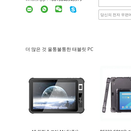
더 많은 것 울퉁불퉁한 태블릿 PC