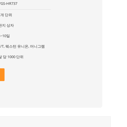
VGS-HR737
1개 단위
판지 상자
3~10일
T/T, 웨스턴 유니온, 머니그램
달 당 1000 단위