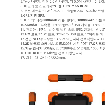
5.Two 사진기: 정면 2.0M 사진기, 뒤 5.0M 사진기, 뒤 
6. 메모리 및 스토리지:
2G 램 + 32G/16G ROM
;
7. 무선 네트워크: Wifi 802.11 a/b/g/n 2.4G+5.0Ghz 
8.GPS:
지원 GPS
;
9. 배터리: 내장
8800mah 리튬 배터리, 10000mAh 리튬
10.Standard 부속품: 1*charger, 1*USB 케이블, 1*color
11. 견고한 내구성: 방수 및 방진 속도: IP52;견고성: MIL-S
12.
I/O 포트:
1*DC 포트, 3*micro USB 포트, 1*이어폰 잭,
13.
전면 NFC:
주파수는 13.56Mhz입니다.선택적입니다.
LF
14.
2D 바코드 스캐너:
NLS-EM2096, 지원 PDF417,
QR 코드
15.
지문 인식기:
500dpi, 256*288픽셀, 512비트, 1000
16.
UHF RFID:
915Mhz는 선택 사항입니다.
17. 차원: 231.2*142*22.2mm.