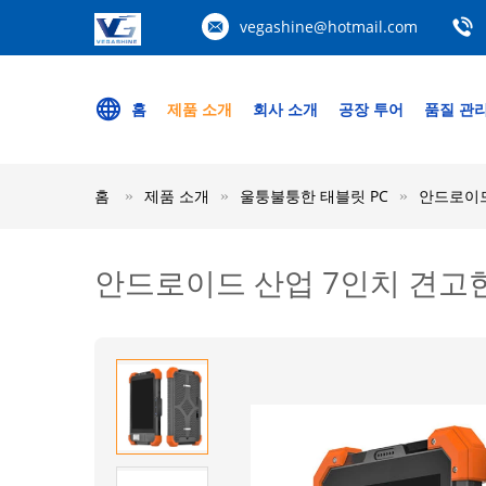
vegashine@hotmail.com
홈
제품 소개
회사 소개
공장 투어
품질 관
홈
제품 소개
울퉁불퉁한 태블릿 PC
안드로이드 
안드로이드 산업 7인치 견고한 태