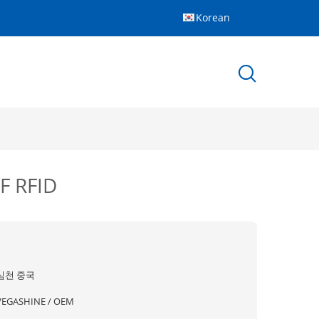
Korean
 RFID
심천 중국
VEGASHINE / OEM