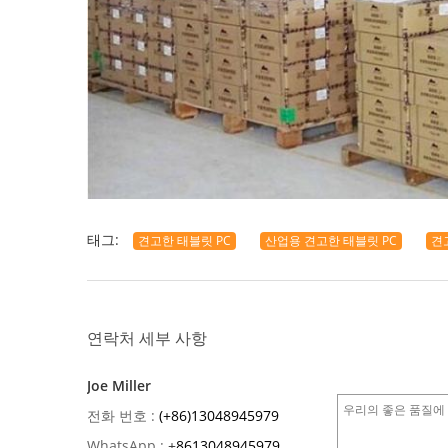
태그:
견고한 태블릿 PC
산업용 견고한 태블릿 PC
견
연락처 세부 사항
Joe Miller
전화 번호 :
(+86)13048945979
WhatsApp :
+
8613048945979